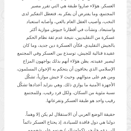
العسكر. هؤلاء صاروا طبقة هي التي تقرر مصير
المجتمع، وما يفترض أن يفكر به. فتعطل التفكير لدى
النخب، وأصيب العقل العام بالعي، وأصابه استعباد
واستبعاد. ونشأت في أقطارنا جيوش موازية أكثر
عسكرة من التقليديين، نتيجة عدم ثقة نظام الحكم
بالجيش التقليدي. فكأن العسكرة دين جديد، وما كان
عقيدة قتالية للجيش، توسذع بين العسكر وفي المجتمع
ليصير عقيدته. يظن هؤلاء أنهم بذلك يواجهون المزاج
الإسلامي الذي يخافون أن يتحكم به الإخوان المسلمون،
ومن هم على منوالهم. وحيث لا جيش موازياً، تشكّل
الأجهزة الأمنية ما يوازي ذلك. وهي بتزايد أعدادها تشكّل
نسبة مئوية من السكان، ولكل فرد رقيب. وللمجتمع
رقيب واحد هو طبقة العسكر وتفرعاتها.
حقيقة الوضع العربي أن الاستقلال لم يكن إلا وهماً.
دولنا هي دول فاقدة للسيادة، إذ يحتاج العسكر دائماً
إلى دعم خارجي (كولونيالي) يعينهم على شعوبهم