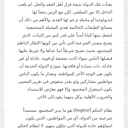
نشأت تلك الدولة نتيجة قرار أهل العقد والحل. لم يلعب
الداخل إلا دور المتلقي. لكن مع الزمن تنشأ لها
ايديولوجيا أو مخيلة تزعم لها القدم، والأهم من ذلك أن
مصالح الطبقات الحاكمة تغذي المخيلة المجتمعية
لتجعل منها كيانا أبدياً على قدر كبير من الثبات، الذي
يصبح مصدر الشرعية التي تأتي من كونها الإطار الناظم
للمجتمع، بحيث تصبح شرطاً لما عداها ولا شرط عليها.
فيقبلها الناس سواء كانت ضعيفة أو قوية، عادلة أو غير
عادلة، ذات سيادة أو فاقدتها. نموذج الدولة الحديثة أن
تكون هي الوجه الآخر للمواطنة. وبقدار ما يكون الناس
مواطنين مشاركين ولو بقدر منقوص في تقرير المصير،
يكون استقرار المجتمع، وإلا فهو معرّض للاستبداد
والحروب الأهلية، وكل منهما يقود إلى الآخر.
نظام الحكم (ٌRegime) هو ما يدير المجتمع، مستمداً
شرعيته من الدولة، أي من المواطنين، الذين يكون
انتماؤهم عادة للدولة التي تتكوّن منهم، لا لنظام الحكم