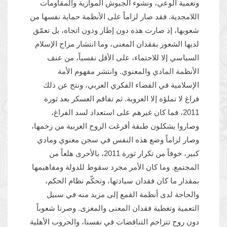
وتعمية الوعي، ونشوء الجيوش الموازية والمقاومات
اللامجدية. فقد صار لزاماً على الأنظمة حماية نفسها من
شعوبها، إذ صارت هذه دون إطار ودون اتجاه، بل تعمّق
لديها الشعور بفقدان المعنى، وما انتشار مزاج الإسلام
السياسي إلا للاحتماء، على الأقل نفسياً، من عنف
الأنظمة المادي والمعنوي. وانتشر مفهوم الأمة
الإسلامية في الفضاء الفكري العربي، ونتج عن ذلك
فراغ لا تملؤه إلا العروبة. ثم تفاقم العسكر بعد ثورة
2011، فما كان غيرهم على استعداد لسد الفراغ،
وصاروا يشكلون طبقة أفرغت الروح العربية من زخمها،
وصار لزاماً وضع هذه النفس في سجن معنوي ومادي
كبير، خوفاً من تكرار ثورة 2011، بالأحرى هلعاً من
المجتمع. وما كان الأمر مجرد سقوط للدولة ومفاهيمها
بمقدار ما كان فقدان سيادتها، وتحكّم نظام الحكم،
والحاجة لدى أنظمة القمع إلى مزيد منه في سبيل
التعمية وتغطية فقدان المعنى والمغزى. وصرنا شعوباً
دون روح تتزاحم التناقضات في نفسنا، والحروب الأهلية