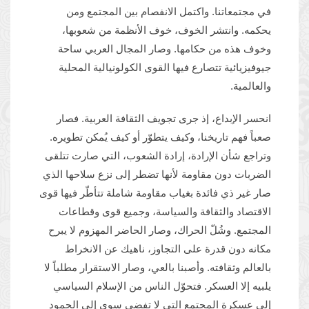
في مجتمعاتنا. واكتمل الانفصام بين المجتمع ومن
يحكمه. وانتشر الخوف، خوف الأنظمة من شعوبها،
وخوف هذه من حكامها. وصار المجال العربي ساحة
جيوفيزيائية تتصارع فيها القوى الكولونيالية المحلية
والعالمية.
انحسر الإبداع، إذ جرى تجويف الثقافة العربية. فصار
صعباً فهم تاريخنا، وكيف يتطوّر أو كيف يُمكن تطويره.
وتراجع شأن الإرادة، إرادة الشعوب، التي صارت تتلقى
الضربات دون مقاومة لأنها تضطر إلى نزع سلاحها الذي
صار غير ذي فائدة بغياب مقاومة شاملة تتأطّر فيها قوى
الاقتصاد والثقافة والسياسة، وجميع قوى وقطاعات
المجتمع. وشُلّ الحراك، وصار الحاضر المهزوم لا يبرح
مكانه دون قدرة على التجاوز، ناهيك عن الانخراط
بالعالم وثقافته. وأصبنا بالعي، وصار الاستقرار مطلباً لا
يلبيه إلا العسكر. فتحوّل الناس من الإسلام السياسي
إلى عسكرة المجتمع التي لا تفضي سوى إلى الجمود