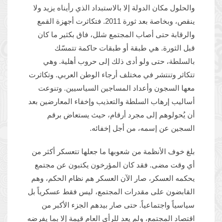
والحلول مكان الدولة إلا بالاستبداد الذي رأيناه يزيد ولا
ينقص، وبخاصة بعد ثورة 2011. فتكاثرت أجهزة القمع
والرقابة حتى أصاب المجتمع شلل، فاق بكثير ما كان
قبل الثورة. هي طبقة أو طبقات حاكمة تتمسّك
بالسلطة، حتى ولو أدى ذلك إلى حروب أهلية. وهي
تتكاثر وتنتشر في مختلف أرجاء الوطن العربي. وتكاثرت
معها السجون وأعداد المساجين السياسيين. وتنوعت
أساليب إرهاب السلطة والتعذيب وإخفاء المعارضين بعد
أن يُحولوهم إلى مجرد أرقام، حيث يستعاض برقم
السجين عن إسمه، من أجل إخفائه.
بلغ خوف الأنظمة من شعوبها ما جعلها تتعسكر أكثر من
أي وقت مضى. فقد كان المؤرخون يكتبون عن مجتمع
يحكمه العسكر، صار الآن العسكر هم نظام الحكم، وهم
القابضون على مقدرات المجتمع، ليس فقط عسكرياً بل
سياسياً واجتماعياً. حتى صار بيدهم الجزء الأكبر من
اقتصاد المجتمع، ولم يعد للرأي العام قيمة إلا بما يفرضه