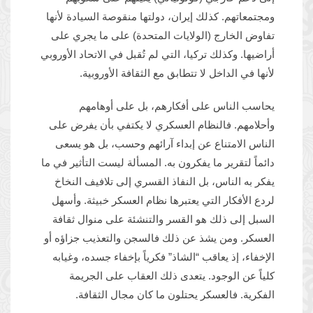
ومجتمعاتهم. كذلك إيران، دولتها منقوصة السيادة لأنها
تفاوض الخارج (الولايات المتحدة) على ما يجري على
أراضيها. وكذلك تركيا، التي لم تُقبل في الاتحاد الأوروبي
لأنها في الداخل لا تتطابق مع الثقافة الأوروبية.
يحاسب الناس على أفكارهم، بل على أوهامهم
وأحلامهم. فالنظام العسكري لا يكتفي بأن يفرض على
الناس الامتناع عن إبداء آرائهم وحسب، بل هو يسعى
دائماً لتقرير ما يفكرون به. المسألة ليست التأثير في ما
يفكر به الناس، بل النفاذ القسري إلى تلافيف النخاخ
لردع الأفكار التي يعتبرها نظام العسكر خبيثة. وأسهل
السبل إلى ذلك هو القسر والتنشئة على منوال ثقافة
العسكر. ومن يشذ عن ذلك فالسجن والتعذيب جزاؤه أو
الإخفاء، إذ يعاقب “الشاذ” فكرياً بإخفاء جسده، وغيابه
كلياً عن الوجود. يتعدى ذلك العقاب على الجريمة
الفكرية. فالعسكر يحتلون ما كان مجال الثقافة.