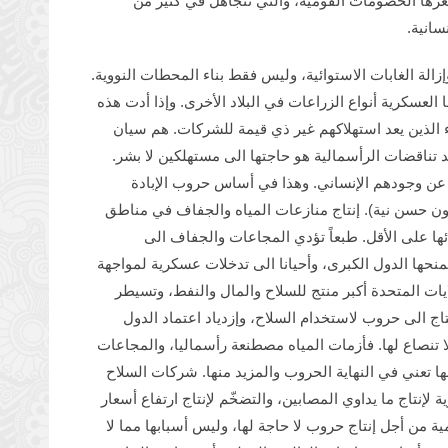
عرها الخصومات القومية، والتي تتجاهل في كثير من
سانية.
زالة الغابات الاستوائية، وليس فقط بناء المحطات النووية.
العسكرية أنواع الزراعات في البلاد الأخرى. وإذا أدت هذه
 الذين يعد استهلاكهم غير ذي قيمة للشركات. هم سيان
 تناقضات الرأسمالية هو حاجتها الى مستهلكين لا بشر.
عن وجودهم الإنساني. وهذا في أساس حروب الإبادة
ن حسن نية). إنتاج منازعات المياه والجفاف في مناطق
ئها على الأقل. طبعاً تؤدي المجاعات والجفاف الى
حها الدول الكبرى، وأحيانا الى تدخلات عسكرية لمواجهة
يات المتحدة أكبر منتج للسلاح والمال والنفط، وتسيطر
تاج الى حروب لاستخدام السلاح، وإزدياد اعتماد الدول
ا تنصاع لها. فأزمات المياه مصطنعة رأسماليا، والمجاعات
ا تعني في النهاية الحروب والمزيد منها. شركات السلاح
 لإنتاج ما يداوي المصابين، والتضخّم لإنتاج ارتفاع أسعار
ية من أجل إنتاج حروب لا حاجة لها، وليس أسبابها مما لا