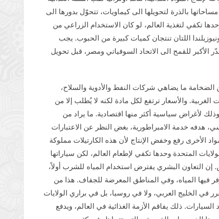
ساحاتها بالذرة لتحويلها الى كيماويات، تتحوّل بدورها الى
حدها تكفي لتغذية العالم، لو كان الاستخدام الزراعي من
نيوزيلندا اللتان تنتجان كميات كبيرة من الحبوب. يجب
دّر الأكبر للقمح الى الاتحاد السوفياتي ومصر، قبل تحويل
 الضخامة ما يضاهي شركات النفط والأدوية والسلاح،
الغربية. والأسعار ترتفع لكل مادة لكنه لا يُطلب إلا من
، وذلك لأغراض سياسية أكثر منها اقتصادية. ما يراد من
، هدفه خدمة الامبراطورية، بغض النظر عن الاعتبارات
واد الأخرى رفع وخفض الإنتاج لأن هذه الكارتيلات مملوكة
ولايات المتحدة وحدها تكفي لإطعام العالم، لكن سياراتها
إن التعاون البشري يفترض استخدام المياه للشرب أولاً،
توفر فيها المياه، وفي المناطق المعرضة للجفاف. هذا من
رر في الخليج العربي، ولا في روسيا، بل في براري الولايات
 السيارات. ذلك يفاقم الأزمة الغذائية في العالم، ويدفع