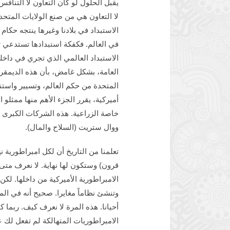
يقبل الحلول لو كان التعاون لا التنا
لا التعاون هي من صنع الولايات المتحدة
الاستبداد في بلادنا وغيرها ينتجه حكام 
في العالم. فكفكة استبدادها تستدعي تفكي
الاستبداد العالمي الذي تجري في داخل
العامة، بشكل غامض، بأن هذه الديمقر
المتحدة من حكم العالم، وتسيير واستن
أميركية، يقرر الجزء الأهم منها ممثلو 
خاصة الزراعية. هذه الشركات الكبرى تؤ
ووال ستريت (السلاح والمال).
تعلمنا من التاريخ أن لكل امبراطورية ن
قرون) وستكون لها نهاية. لا نعرف متى، 
الامبراطورية الأميركية من داخلها. لكن
وتنشئ نظاماً مغايرا. صحيح أنه في الم
أحيانا. هذه المرة لا نعرف كيف. ربما
الامبراطوريات المتهالكة لم تفعل لك ع