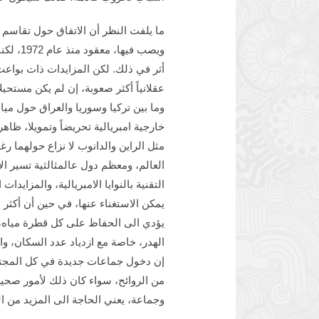
ما يلفت النظر أن الاتفاق حول تقاسم ن
ويصب فيه
أثر في ذلك. لكن المزايدات ذات بواعث
عقلانياً أكثر صعوبة، إن لم يكن مستحيلا
وما بين تركيا وسوريا والعراق حول مياه
خارجية امبريالية تحريضاً وتمويلا، ظاهر
مثل الراين والدانوب لا نزاع حولهما 
العالم، ومعظم دول عالمثالثية تسير ا
التقنية بالنوايا الامبريالية، والمزايد
يمكن الاستغناء عنها، في حين أن أكثر ا
يؤدي الى الحفاظ على كل قطرة مياه،
الهدر، خاصة مع ازدياد عدد السكان، واز
إن دخول جماعات جديدة في كل المجتمعا
من الروائح، سواء كان ذلك لأمور صحي
وجماعة، يعني الحاجة الى المزيد من ال