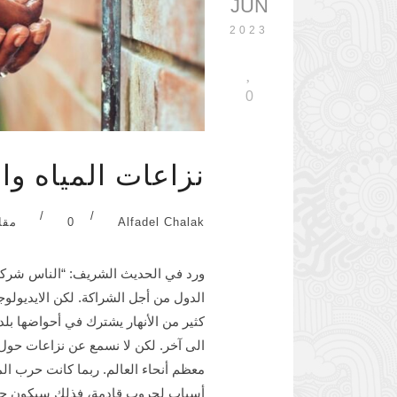
JUN
2023
0
نزاعات المياه وا
/
/
Alfadel Chalak
0
مقا
ورد في الحديث الشريف: “الناس شركاء ف
الدول من أجل الشراكة. لكن الايديولوج
كثير من الأنهار يشترك في أحواضها بلد
الى آخر. لكن لا نسمع عن نزاعات حول ا
معظم أنحاء العالم. ربما كانت حرب الم
أسباب لحروب قادمة، فذلك سيكون حول