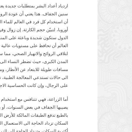
ازدياد أعداد البشر بمتطلبات جديدة ي
سنين الجفاف. هذا يعني أن عودة الروا
أن استخدام كل فرد في العالم للماء ا
أوروبا، لتبيّن حجم الكارثة. إن زوال 
الدول ستكون شديدة وباعثة على المنا
العالم أن تحافظ على مستويات عالية م
لتلاقي الروائح والانهيار الصحي، مما 
المدن الكبرى، حيث تضطر النساء الى ا
مسافات طويلة للابتعاد عن الأنظار، و
الى حالات تستدعي المعالجة الطبية، 
على الرجال، وإن كانت الحساسية الاجت
أما الزراعة، فهي تتنافس مع استخدام 
يصيبها الجفاف في بعض السنوات، أو بو
بالطبع تدفع الطبقات المالكة للأرض الد
السكان تزداد الحاجة الى الاستعمال ا
أكثرية السكان، وتزداد الحاجة الى الزراع