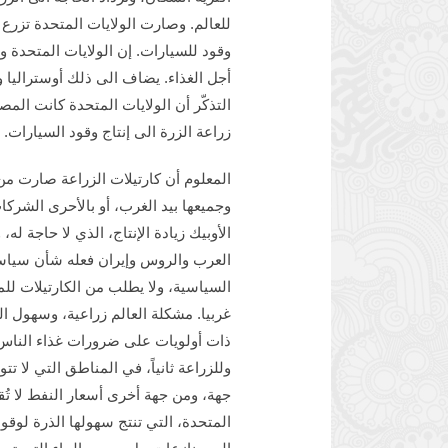
للعالم. وصارت الولايات المتحدة تزرع م
وقود للسيارات. إن الولايات المتحدة و
أجل الغذاء. يضاف الى ذلك أوستراليا و
التذكّر أن الولايات المتحدة كانت المص
زراعة الزرة الى إنتاج وقود السيارات.
المعلوم أن كارتيلات الزراعة صارت من
وجميعها بيد الغرب، أو بالأحرى الشركات 
الأوبيك زيادة الإنتاج، الذي لا حاجة له
العرب والروس وإيران فعله شأن سياسي
السياسية، ولا يطلب من الكارتيلات للم
غربيا. مشكلة العالم زراعية، وسهول ال
ذات أولويات على ضرورات غذاء الناس. 
وللزراعة ثانياً، في المناطق التي لا ت
جهة، ومن جهة أخرى أسعار النفط لا تُق
المتحدة، التي تنتج سهولها الذرة لوقود