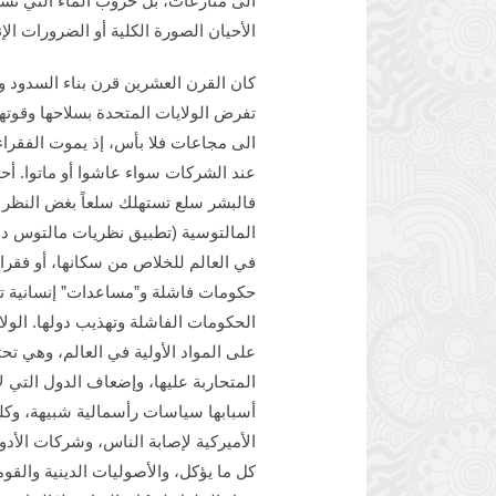
الى منازعات، بل حروب الماء التي تس
الأحيان الصورة الكلية أو الضرورات الإن
كان القرن العشرين قرن بناء السدود وإ
تفرض الولايات المتحدة بسلاحها وقوتها 
الى مجاعات فلا بأس، إذ يموت الفقراء
عند الشركات سواء عاشوا أو ماتوا. أحد
فالبشر سلع تستهلك سلعاً بغض النظر 
المالتوسية (تطبيق نظريات مالتوس دو
في العالم للخلاص من سكانها، أو فقرا
حكومات فاشلة و”مساعدات” إنسانية تمن
الحكومات الفاشلة وتهذيب دولها. الولا
على المواد الأولية في العالم، وهي تح
المتحاربة عليها، وإضعاف الدول التي ل
أسبابها سياسات رأسمالية شبيهة، وكله
الأميركية لإصابة الناس، وشركات الأدوية
كل ما يؤكل، والأصوليات الدينية والقوم