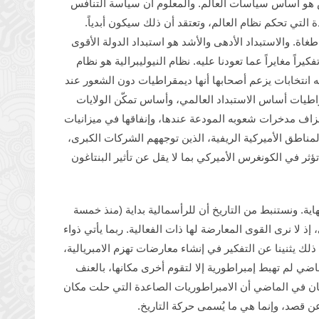
فس هو أساس سياسات العالم. والمعلوم أن سياسة التنافس
 التي تحكم نظام العالم، وتعتقد أن ذلك سيكون أبدياً.
طغاة. والاستبداد الأدهى والأشد هو استبداد الدولة الأقوى
راً مغايراً عما تعودنا عليه. نظام النيوليبرالية هو نظام
ه انتخابات يزعم أصحابها أنها ديمقراطيات دون الشعور عند
اطيات أساس الاستبداد العالمي، وأساس تمكّن الولايات
زاف مدخرات شعوبه المودعة عندها، وإنفاقها في ميزانيات
المناطق الأميركية الريفية، الذين توجههم الشركات الكبرى،
ثر في الكونغرس الأميركي بما لا يقل عن تأثير البنتاغون
هاية. ونستنبط من التاريخ أن للرأسمالية بداية (منذ خمسة
إذ لا نرى القوى المعارضة لها ذات الفعالية. ربما يأتي ذواء
 ذلك يثنينا عن التفكير في إنشاء معارضات تهزم الامبريالية،
اضي لم تهبط إمبراطورية إلا لتقوم أخرى مكانها، بالعنف
 كان في الماضي أن الامبراطوريات الصاعدة التي حلت مكان
ن قصد، وإنما هي ما يُسمى حركة التاريخ.