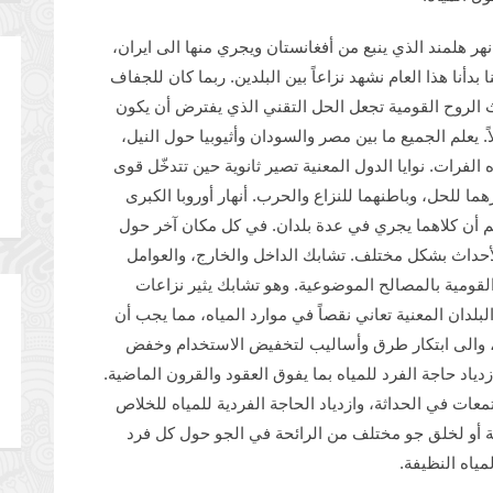
هر هلمند الذي ينبع من أفغانستان ويجري منها الى ايران،
ا، معقود منذ عام 1972، لكننا بدأنا هذا العام نشهد نزاعاً بين البلدين. ربما كان للجفاف
 الروح القومية تجعل الحل التقني الذي يفترض أن يكون
ً. يعلم الجميع ما بين مصر والسودان وأثيوبيا حول النيل،
 الفرات. نوايا الدول المعنية تصير ثانوية حين تتدخّل قوى
هما للحل، وباطنهما للنزاع والحرب. أنهار أوروبا الكبرى
رغم أن كلاهما يجري في عدة بلدان. في كل مكان آخر حول
لأحداث بشكل مختلف. تشابك الداخل والخارج، والعوامل
ات القومية بالمصالح الموضوعية. وهو تشابك يثير نزاعات
لبلدان المعنية تعاني نقصاً في موارد المياه، مما يجب أن
 والى ابتكار طرق وأساليب لتخفيض الاستخدام وخفض
دياد حاجة الفرد للمياه بما يفوق العقود والقرون الماضية.
ت في الحداثة، وازدياد الحاجة الفردية للمياه للخلاص
ة أو لخلق جو مختلف من الرائحة في الجو حول كل فرد
مياه النظيفة.