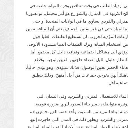
عني ازدياد الطلب في وقت تتناقص وفرة المياه، خاصة في
ئح الكريهة في المنازل والشوارع هو أمر محتمل. لو تصورنا
لمنزلي والفردي يساوي ما في الولايات المتحدة أو حتى
وفرة المياه حتى في غير سنين الجفاف يعني أن المنافسة بين
زعات المؤدية لحروب. لن تستطيع الطبقات العليا حول
ن استخدام المياه، وترك الطبقات الدنيا مسدودة الأنوف،
سيؤدي الى مشاكل اجتماعية وثقافية داخل كل مجتمع. أما
نتظار حلول الليل لقضاء حاجتهن الفيزيولوجية، وقطع
معاناة الحصر لحين الوصول، فذلك سيؤدي، وهو يؤدي حالياً،
ناهيك أنهن يخرجن جماعات من أجل أمنهنّ، وذلك ينطبق
ماعية أقل.
الماء للاستعمال المنزلي والشرب. وفي البلدان التي
تيرة متواصلة، يصير بناء السدود للري ضرورة قومية.
ولة لبناء المزيد من السدود، وأخذ حصة الغير. فمع زيادة
لمنزلي والشرب، ويظهر ذلك في المدن التي هاجرت إليها
ة لإنتاج المواد الغذائية. تتخذ أوكرانيا لقب السلة الغذائية